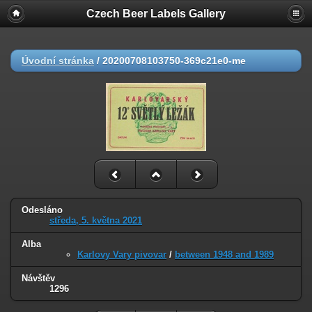
Czech Beer Labels Gallery
Úvodní stránka
/
20200708103750-369c21e0-me
Odesláno
středa, 5. května 2021
Alba
Karlovy Vary pivovar
/
between 1948 and 1989
Návštěv
1296