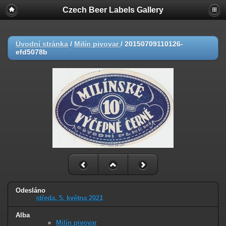
Czech Beer Labels Gallery
Úvodní stránka
/
Milín pivovar
/
20150709110126-
efd5078b
Odesláno
středa, 5. května 2021
Alba
Milín pivovar