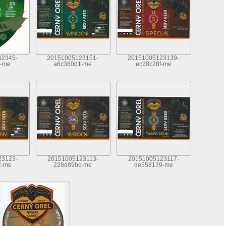
62345-
20151005123151-
20151005123139-
a-me
a6c360d1-me
ec28c28f-me
23123-
20151005123113-
20151005123117-
2-me
228d89bc-me
de558139-me