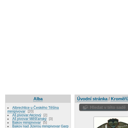
Alba
Úvodní stránka
/
Kroměříž
Hledat v této sadě
Albrechtice u Českého Těšína
minipivovar
20
Aš pivovar Akciový
2
Aš pivovar Měšťanský
3
Bakov minipivovar
5
Bakov nad Jizerou minipivovar Garp