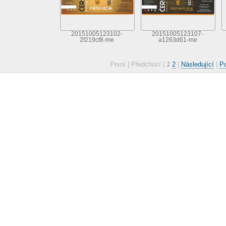
20151005123102-
20151005123107-
2f219cf8-me
a1263d61-me
První |
Předchozí |
1
2
|
Následující
|
Po