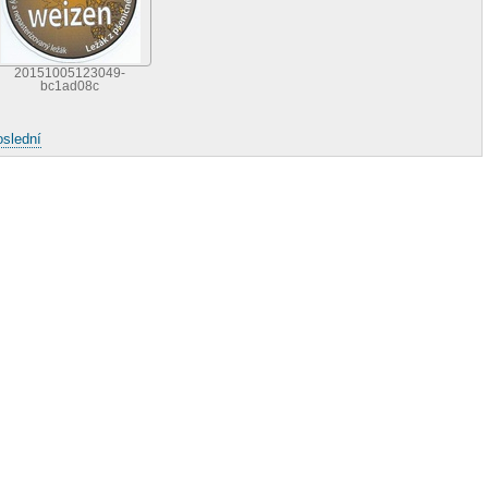
20151005123049-
bc1ad08c
slední