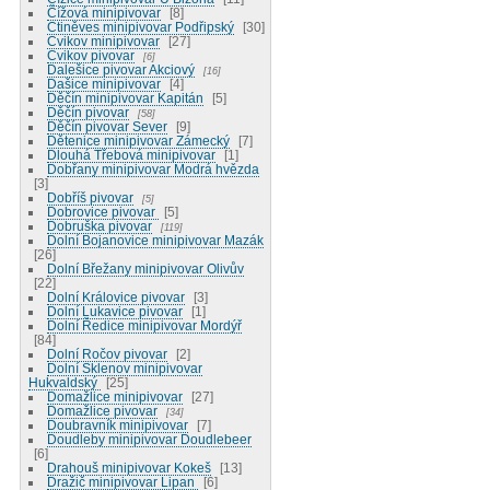
Čížová minipivovar
8
Ctiněves minipivovar Podřipský
30
Cvikov minipivovar
27
Cvikov pivovar
6
Dalešice pivovar Akciový
16
Dašice minipivovar
4
Děčín minipivovar Kapitán
5
Děčín pivovar
58
Děčín pivovar Sever
9
Dětenice minipivovar Zámecký
7
Dlouhá Třebová minipivovar
1
Dobřany minipivovar Modrá hvězda
3
Dobříš pivovar
5
Dobrovice pivovar
5
Dobruška pivovar
119
Dolní Bojanovice minipivovar Mazák
26
Dolní Břežany minipivovar Olivův
22
Dolní Královice pivovar
3
Dolní Lukavice pivovar
1
Dolní Ředice minipivovar Mordýř
84
Dolní Ročov pivovar
2
Dolní Sklenov minipivovar
Hukvaldský
25
Domažlice minipivovar
27
Domažlice pivovar
34
Doubravník minipivovar
7
Doudleby minipivovar Doudlebeer
6
Drahouš minipivovar Kokeš
13
Dražič minipivovar Lipan
6