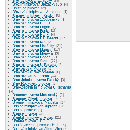
Břeclav pivovar Zámecký
54
Březí minipivovar Březácký sup
4
Březnice pivovar
47
Březová minipivovar Vlastenec
1
Brňany minipivovar Knajzl
3
Brno minipivovar 1.Soběšický
1
Brno minipivovar EFI
1
Brno minipivovar Fagan
8
Brno minipivovar Fénix
3
Brno minipivovar Harry
4
Brno minipivovar Hauskrecht
17
Brno minipivovar Kos
8
Brno minipivovar Líšeňský
21
Brno minipivovar Magistr
17
Brno minipivovar Moravia
3
Brno minipivovar Pegas
21
Brno minipivovar Stern
22
Brno minipivovar U Tomana
2
Brno pivovar Moravia
2
Brno pivovar Novopramen
6
Brno pivovar Starobrno
67
Brno-Jehnice pivovar Panský
3
Brno-Řečkovice pivovar
2
Brno-Žebětín minipivovar U Richarda
5
Broumov pivovar Měšťanský
2
Broumov-Olivětín pivovar
137
Broumy minipivovar Matuška
27
Brtnice minipivovar Ruprenz
20
Brtnice pivovar
1
Brumov pivovar
48
Bruntál minipivovar Hasič
21
Bruntál pivovar
1
Budišovice minipivovar Fčelín
6
Buková minipivovar Albert Michler