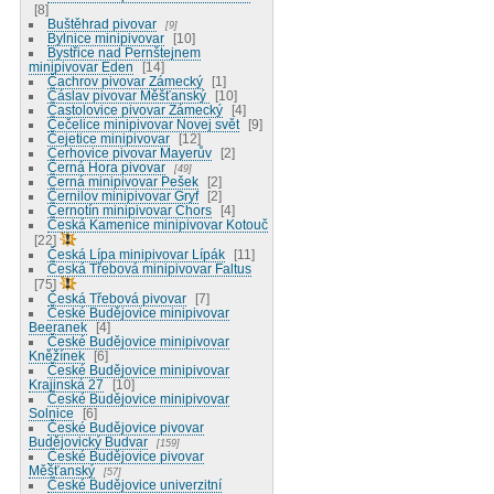
8
Buštěhrad pivovar
9
Bylnice minipivovar
10
Bystřice nad Pernštejnem
minipivovar Eden
14
Čachrov pivovar Zámecký
1
Čáslav pivovar Měšťanský
10
Častolovice pivovar Zámecký
4
Čečelice minipivovar Novej svět
9
Čejetice minipivovar
12
Cerhovice pivovar Mayerův
2
Černá Hora pivovar
49
Černá minipivovar Pešek
2
Černilov minipivovar Gryf
2
Černotín minipivovar Chors
4
Česká Kamenice minipivovar Kotouč
22
Česká Lípa minipivovar Lípák
11
Česká Třebová minipivovar Faltus
75
Česká Třebová pivovar
7
České Budějovice minipivovar
Beeranek
4
České Budějovice minipivovar
Kněžínek
6
České Budějovice minipivovar
Krajinská 27
10
České Budějovice minipivovar
Solnice
6
České Budějovice pivovar
Budějovický Budvar
159
České Budějovice pivovar
Měšťanský
57
České Budějovice univerzitní