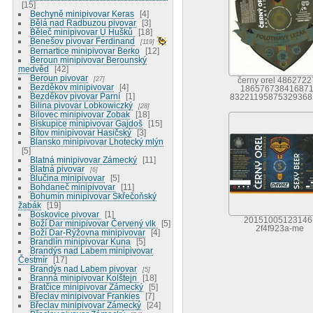
15
Bechyně minipivovar Keras
4
Bělá nad Radbuzou pivovar
3
Běleč minipivovar U Hušků
18
Benešov pivovar Ferdinand
119
Bernartice minipivovar Berko
12
Beroun minipivovar Berounský
medvěd
42
Beroun pivovar
27
černy orel 4862722
Bezděkov minipivovar
4
18657673841687
Bezděkov pivovar Parní
1
83221195875329368
Bilina pivovar Lobkowiczký
28
Bilovec minipivovar Zobak
18
Biskupice minipivovar Gajdoš
15
Bítov minipivovar Hasičský
3
Blansko minipivovar Lhotecký mlýn
5
Blatná minipivovar Zámecký
11
Blatná pivovar
6
Blučina minipivovar
5
Bohdaneč minipivovar
11
Bohumín minipivovar Skřečoňský
žabák
19
Boskovice pivovar
1
20151005123146
Boží Dar minipivovar Červený vlk
5
2f4f923a-me
Boží Dar-Rýžovna minipivovar
4
Brandlín minipivovar Kuna
5
Brandýs nad Labem minipivovar
Čestmír
17
Brandýs nad Labem pivovar
5
Branná minipivovar Kolštejn
18
Bratčice minipivovar Zámecký
5
Břeclav minipivovar Frankies
7
Břeclav minipivovar Zámecký
24