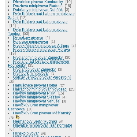
Dřevěnice pivovar Kumburský
10
Druztová minipivovar Radouš
18
Dubňany minipivovar Dubňák
3
Dvůr Králové nad Labem minipivovar
Safari
12
Dvůr Králové nad Labem pivovar
14
Dvůr Králové nad Labem pivovar
Tambor
53
Dymokury pivovar
4
Fojtovice minipivovar
1
Frýdek-Místek minipivovar Arthurs
2
Frýdek-Místek minipivovar Morava
19
Frýdlant minipivovar Zámecký
30
Frýdlant nad Ostravicí minipivovar
Podhorský
35
Frýdlant pivovar Zámecký
3
Frymburk minipivovar
3
Golčův Jeníkov pivovar Parostrojní
20
Hanušovice pivovar Holba
57
Harrachov minipivovar Novosad
25
Havířov minipivovar PHM
15
Havířov minipivovar Slezský
4
Havířov minipivovar Venuše
3
Havlíčkův Brod minipivovar
Čechovka
10
Havlíčkův Brod pivovar Měšťanský
79
Heřmanovy Sejfy (Rudnik)
6
Hlavatce minipivovar Transformátor
6
Hlinsko pivovar
91