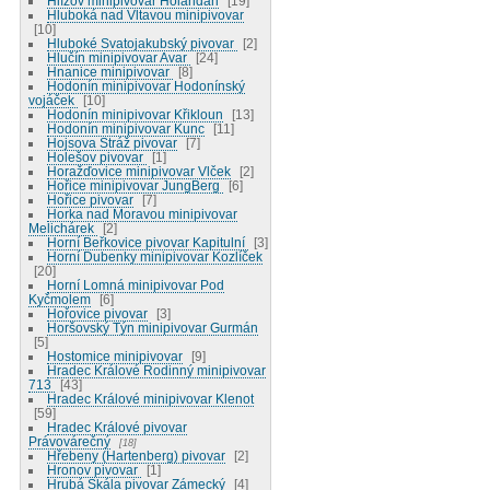
Hlízov minipivovar Holanďan
19
Hluboká nad Vltavou minipivovar
10
Hluboké Svatojakubský pivovar
2
Hlučín minipivovar Avar
24
Hnanice minipivovar
8
Hodonín minipivovar Hodonínský
vojáček
10
Hodonín minipivovar Křikloun
13
Hodonín minipivovar Kunc
11
Hojsova Stráž pivovar
7
Holešov pivovar
1
Horažďovice minipivovar Vlček
2
Hořice minipivovar JungBerg
6
Hořice pivovar
7
Horka nad Moravou minipivovar
Melichárek
2
Horní Beřkovice pivovar Kapitulní
3
Horní Dubenky minipivovar Kozlíček
20
Horní Lomná minipivovar Pod
Kyčmolem
6
Hořovice pivovar
3
Horšovský Týn minipivovar Gurmán
5
Hostomice minipivovar
9
Hradec Králové Rodinný minipivovar
713
43
Hradec Králové minipivovar Klenot
59
Hradec Králové pivovar
Právovárečný
18
Hřebeny (Hartenberg) pivovar
2
Hronov pivovar
1
Hrubá Skála pivovar Zámecký
4