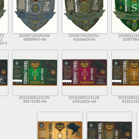
73
20200728105249-
20200728105251-
201905121
12
dd58f4e0-me
ecbdae0f-me
028f706
10 n
-
20151005123135-
20151005123129-
201510051
30b74165-me
e391a62e-me
619121d