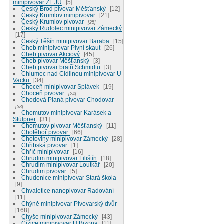
minipivovar ZF JU
5
Český Brod pivovar Měšťanský
12
Český Krumlov minipivovar
21
Český Krumlov pivovar
25
Český Rudolec minipivovar Zámecký
17
Český Těšín minipivovar Baraba
15
Cheb minipivovar Pivní skaut
26
Cheb pivovar Akciový
45
Cheb pivovar Měšťanský
3
Cheb pivovar bratří Schmidtů
3
Chlumec nad Cidlinou minipivovar U
Vacků
34
Choceň minipivovar Splávek
19
Choceň pivovar
24
Chodová Planá pivovar Chodovar
38
Chomutov minipivovar Karásek a
Stülpner
31
Chomutov pivovar Měšťanský
11
Chotěboř pivovar
66
Chotoviny minipivovar Zámecký
28
Chřibská pivovar
1
Chříč minipivovar
16
Chrudim minipivovar Filištín
18
Chrudim minipivovar Loutkář
20
Chrudim pivovar
5
Chudenice minipivovar Stará škola
9
Chvaletice nanopivovar Radování
11
Chýně minipivovar Pivovarský dvůr
168
Chyše minipivovar Zámecký
43
Čížice minipivovar U Bizona
11